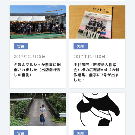
実績
実績
2017年11月15日
2017年11月10日
えほんマルシェが無事に開
中谷病院（医療法人裕紫
催されました（出店者様探
会）様の広報誌vol.2の制
しの裏側）
作編集、無事に2号が出ま
した！
実績
実績